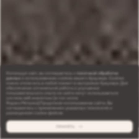
Используя сайт, вы соглашаетесь с
политикой обработки
данных
и использованием cookies вашего браузера. Cookies
можно отключить в любой момент в настройках браузера. Для
обеспечения оптимальной работы и улучшения
пользовательского опыта на сайте могут использоваться
системы веб-аналитики (в том числе
Яндекс.Метрика).Продолжая использование сайта, Вы
соглашаетесь с применением указанных технологий и
размещением cookie-файлов.
ПРИНЯТЬ