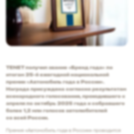
TENET получил звание «Бренд года» по
итогам 25-й ежегодной национальной
премии «Автомобиль года в России».
Награда присуждена согласно результатам
всенародного голосования, проходившего с
апреля по октябрь 2025 года и собравшего
более 1,2 млн голосов автолюбителей
со всей России.
Премия «Автомобиль года в России» проводится