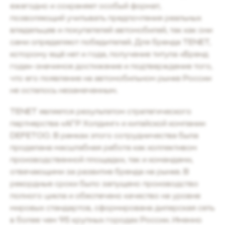
ежегодно и сохраняет особый формат,
позволяющий учитывать предпочтения реальных
владельцев и покупателей автомобилей, так как они
сами определяют победителей. Для бренда TENET,
которому ещё нет и года, получение титула «Бренд
года»-значимое достижение и подтверждение того,
что его появление на автомобильном рынке России
не осталось незамеченным.
TENET является результатом стратегического
партнерства «АГР Холдинг» и китайской компании
DEFETOO. В рамках этого сотрудничества была
проделана масштабная работа как коллективом
производственной площадки, так и командами,
отвечающими за развитие бренда на рынке. В
рекордные сроки было запущено производство
полного цикла и обеспечено качество на уровне
мировых стандартов, сформирована дилерская сеть
в более чем 95 крупных городах России. Именно