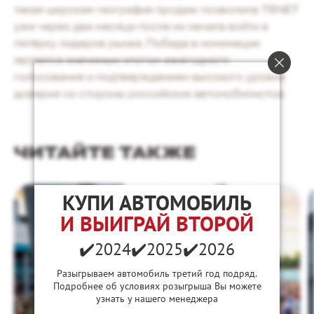
такая широкая география продаж позволила TENET
уже через два месяца после их начала войти в
пятёрку лидеров рынка. Победа в номинации
является значимым итогом ежегодного
голосования и подтверждением высокого уровня
доверия со стороны российских автомобилистов.
ЧИТАЙТЕ ТАКЖЕ
КУПИ АВТОМОБИЛЬ
И ВЫИГРАЙ ВТОРОЙ
✔️2024
✔️2025
✔️2026
Разыгрываем автомобиль третий год подряд.
Подробнее об условиях розыгрыша Вы можете
узнать у нашего менеджера