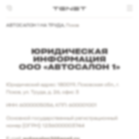
АВТОСАЛОН 1 НА ТРУДА
,
Псков
ЮРИДИЧЕСКАЯ
ИНФОРМАЦИЯ
ООО «АВТОСАЛОН 1»
Юридический адрес: 180019, Псковская обл., г.
Псков, ул. Труда, д. 26, офис 3
ИНН: 6000005056, КПП: 600001001
Основной государственный регистрационный
номер (ОГРН): 1236000003744
E-mail:
autosalon1@tenet.ru